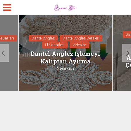
Dan
suarları
Dantel Anglez
Dantel Anglez Dersleri
El Sanatları
Videolar
Dantel Anglez İşlemeyi
A
Kalıptan Ayırma
Ç
6 sene önce