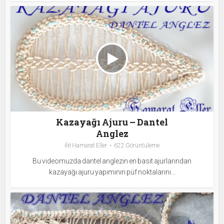
Kazayağı Ajuru – Dantel
Anglez
ile
Hamarat Eller
622 Görüntüleme
Bu videomuzda dantel anglezin en basit ajurlarından
kazayağı ajuru yapımının püf noktalarını...