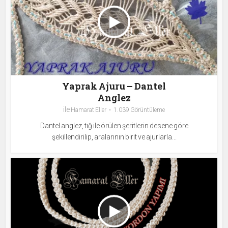
Yaprak Ajuru – Dantel
Anglez
ile
Hamarat Eller
1.039 Görüntüleme
Dantel anglez, tığ ile örülen şeritlerin desene göre
şekillendirilip, aralarının birit ve ajurlarla...