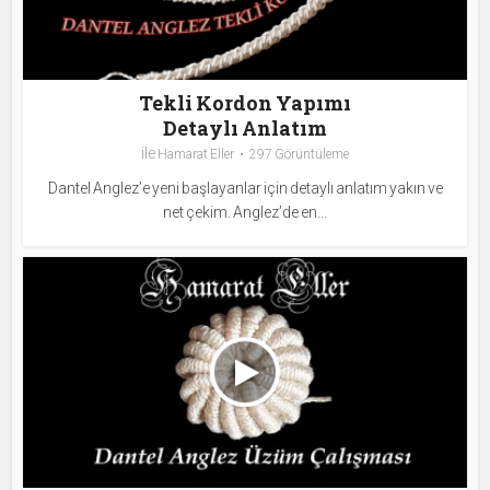
Tekli Kordon Yapımı
Detaylı Anlatım
ile
Hamarat Eller
297 Görüntüleme
Dantel Anglez’e yeni başlayanlar için detaylı anlatım yakın ve
net çekim. Anglez’de en...