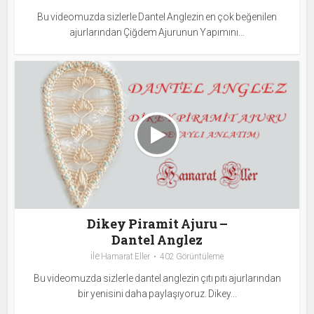
Bu videomuzda sizlerle Dantel Anglezin en çok beğenilen
ajurlarından Çiğdem Ajurunun Yapımını...
Dikey Piramit Ajuru –
Dantel Anglez
ile
Hamarat Eller
402 Görüntüleme
Bu videomuzda sizlerle dantel anglezin çıtı pıtı ajurlarından
bir yenisini daha paylaşıyoruz. Dikey...