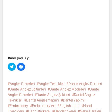
Bunu paylaş:
T
F
w
a
i
c
t
e
t
b
e
o
Anglez Örnekleri
r
o
Anglez Teknikleri
Dantel Anglez Dersleri
ü
k
Dantel Anglez Eğitimleri
Dantel Anglez Modelleri
Dantel
z
'
e
t
Anglez Örnekleri
Dantel Anglez Şekilleri
Dantel Anglez
r
a
i
p
Teknikleri
Dantel Anglez Yapımı
Dantel Yapımı
n
a
d
y
Embroidery
Embroidery Art
English Lace
Hand
e
l
p
a
Emroidery
Hand stickerei
Handstickerei
Nakış Dersleri