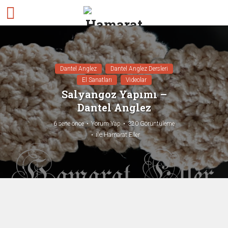
Dantel Anglez
Dantel Anglez Dersleri
El Sanatları
Videolar
Salyangoz Yapımı –
Dantel Anglez
6 sene önce
Yorum Yap
320 Görüntüleme
ile
Hamarat Eller