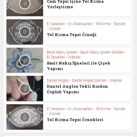
Cam Tepsi İçine Tel Kırma
Yerleştirme
El Sanatları
•
Ev Aksesuarları
•
Tel Kırma
•
Tepsiler
•
Ürünler
Tel Kırma Tepsi Örneği
Basit Nakış İğneleri
•
Basit Nakış İğneleri Dersleri
•
El Sanatları
•
Videolar
Basit Nakış İğneleri ile Çiçek
Yapımı
Dantel Anglez
•
Dantel Anglez Dersleri
•
Videolar
Dantel Anglez Tekli Kordon
Örgüsü Yapımı
El Sanatları
•
Ev Aksesuarları
•
Tel Kırma
•
Tepsiler
•
Ürünler
Tel Kırma Tepsi Örnekleri