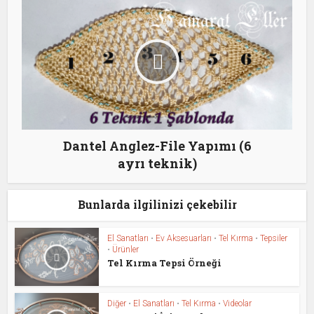
Dantel Anglez-File Yapımı (6
ayrı teknik)
Bunlarda ilgilinizi çekebilir
El Sanatları
•
Ev Aksesuarları
•
Tel Kırma
•
Tepsiler
•
Ürünler
Tel Kırma Tepsi Örneği
Diğer
•
El Sanatları
•
Tel Kırma
•
Videolar