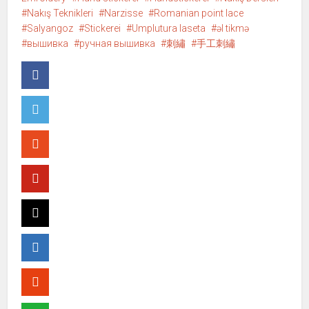
a
ş
Nakış Teknikleri
y
m
Narzisse
Romanian point lace
l
a
Salyangoz
Stickerei
Umplutura laseta
əl tikmə
a
k
ş
i
вышивка
ручная вышивка
刺繡
手工刺繡
m
ç
a
i
k
n
i
t
ç
ı
i
k
n
l
t
a
ı
y
k
ı
l
n
a
(
y
Y
ı
e
n
n
(
i
Y
p
e
e
n
n
i
c
p
e
e
r
n
e
c
d
e
e
r
a
e
ç
d
ı
e
l
a
ı
ç
r
ı
)