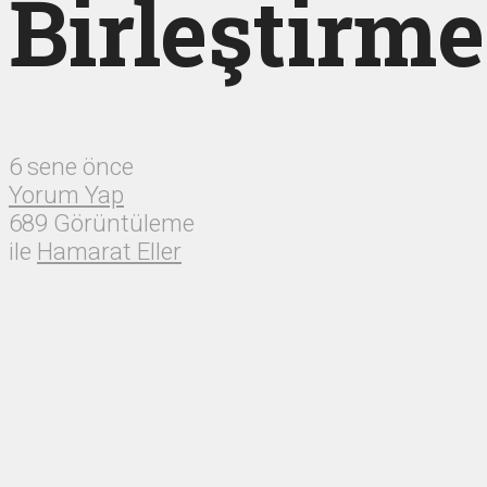
Birleştirme
6 sene önce
Yorum Yap
689 Görüntüleme
ile
Hamarat Eller