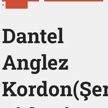
•
Videolar
Dantel
Anglez
Kordon(Şer