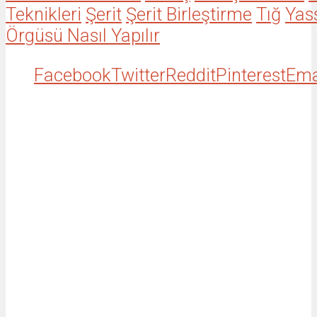
Teknikleri
Şerit
Şerit Birleştirme
Tığ
Yas
Örgüsü Nasıl Yapılır
Facebook
Twitter
Reddit
Pinterest
Ema