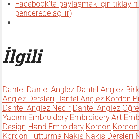
Facebook'ta paylaşmak için tıklayın
pencerede açılır)
İlgili
Dantel
Dantel Anglez
Dantel Anglez Bir
Anglez Dersleri
Dantel Anglez Kordon Bi
Dantel Anglez Nedir
Dantel Anglez Öğr
Yapımı
Embroidery
Embroidery Art
Emb
Design
Hand Emroidery
Kordon
Kordon 
Kordon Tutturma
Nakış
Nakış Dersleri