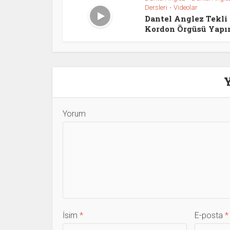
Dersleri
Videolar
•
Dantel Anglez Tekli
Kordon Örgüsü Yapı
Yorum
İsim
*
E-posta
*