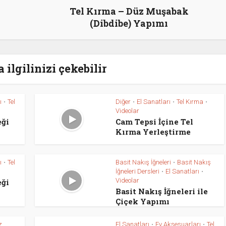
Tel Kırma – Düz Muşabak
(Dibdibe) Yapımı
 ilgilinizi çekebilir
ı
Tel
Diğer
El Sanatları
Tel Kırma
•
•
•
•
Videolar
eği
Cam Tepsi İçine Tel
Kırma Yerleştirme
ı
Tel
Basit Nakış İğneleri
Basit Nakış
•
•
İğneleri Dersleri
El Sanatları
•
•
Videolar
eği
Basit Nakış İğneleri ile
Çiçek Yapımı
z
El Sanatları
Ev Aksesuarları
Tel
•
•