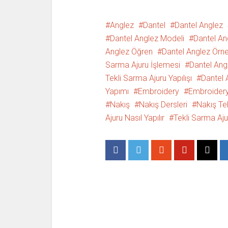
t
e
t
b
e
o
r
o
Anglez
ü
k
Dantel
Dantel Anglez
z
'
e
t
Dantel Anglez Modeli
Dantel An
r
a
i
p
Anglez Öğren
Dantel Anglez Örne
n
a
d
y
Sarma Ajuru İşlemesi
Dantel Ang
e
l
p
a
Tekli Sarma Ajuru Yapılışı
Dantel 
a
ş
y
m
Yapımı
Embroidery
Embroidery
l
a
a
k
Nakış
ş
i
Nakış Dersleri
Nakış Tek
m
ç
a
i
Ajuru Nasıl Yapılır
Tekli Sarma Aju
k
n
i
t
ç
ı
i
k
n
l
t
a
ı
y
k
ı
l
n
a
(
y
Y
ı
e
n
n
(
i
Y
p
e
e
n
n
i
c