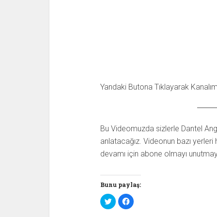
Yandaki Butona Tıklayarak Kanalıma
Bu Videomuzda sizlerle Dantel Anglez
anlatacağız. Videonun bazı yerleri 
devamı için abone olmayı unutmay
Bunu paylaş:
T
F
w
a
i
c