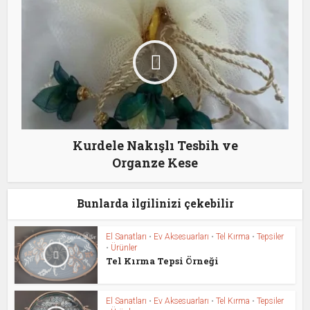
Kurdele Nakışlı Tesbih ve
Organze Kese
Bunlarda ilgilinizi çekebilir
El Sanatları
•
Ev Aksesuarları
•
Tel Kırma
•
Tepsiler
•
Ürünler
Tel Kırma Tepsi Örneği
El Sanatları
•
Ev Aksesuarları
•
Tel Kırma
•
Tepsiler