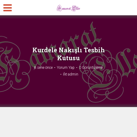
Kurdele Nakışlı Tesbih
Kutusu
8 sene önce
Yorum Yap
0 Görüntüleme
ile
admin