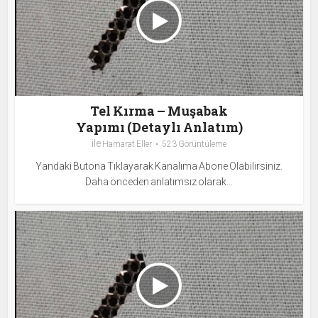
Tel Kırma – Muşabak
Yapımı (Detaylı Anlatım)
ile
Hamarat Eller
523 Görüntüleme
Yandaki Butona Tıklayarak Kanalıma Abone Olabilirsiniz.
Daha önceden anlatımsız olarak...