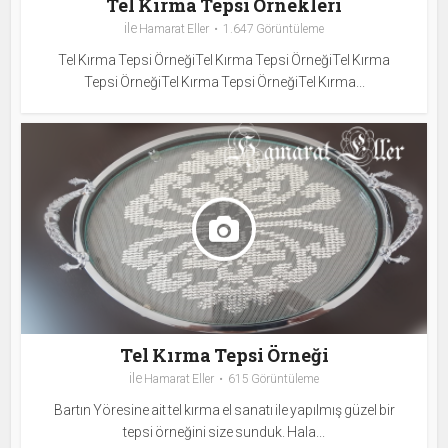
Tel Kırma Tepsi Örnekleri
ile
Hamarat Eller
1.647 Görüntüleme
Tel Kırma Tepsi ÖrneğiTel Kırma Tepsi ÖrneğiTel Kırma
Tepsi ÖrneğiTel Kırma Tepsi ÖrneğiTel Kırma...
Tel Kırma Tepsi Örneği
ile
Hamarat Eller
615 Görüntüleme
Bartın Yöresine ait tel kırma el sanatı ile yapılmış güzel bir
tepsi örneğini size sunduk. Hala...