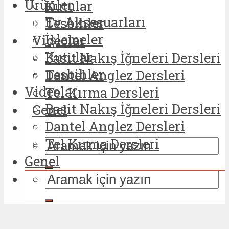
Ürünler
Kutular
Ev Aksesuarları
Tesbihler
İşlemeler
Videolar
Kutular
Basit Nakış İğneleri Dersleri
Tesbihler
Dantel Anglez Dersleri
Videolar
Tel Kırma Dersleri
Basit Nakış İğneleri Dersleri
Genel
Dantel Anglez Dersleri
Tel Kırma Dersleri
Genel