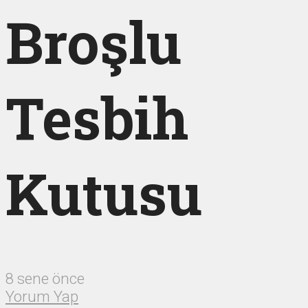
Broşlu
Tesbih
Kutusu
8 sene önce
Yorum Yap