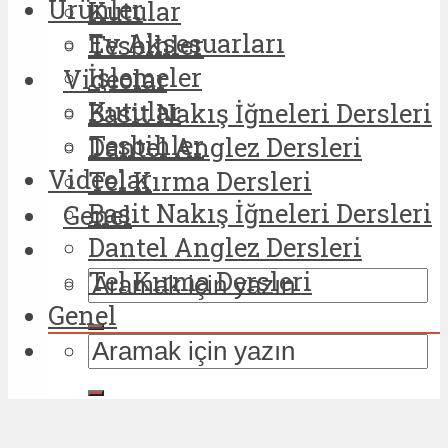
Ürünler
Kutular
Ev Aksesuarları
Tesbihler
İşlemeler
Videolar
Kutular
Basit Nakış İğneleri Dersleri
Tesbihler
Dantel Anglez Dersleri
Videolar
Tel Kırma Dersleri
Basit Nakış İğneleri Dersleri
Genel
Dantel Anglez Dersleri
Tel Kırma Dersleri
Genel