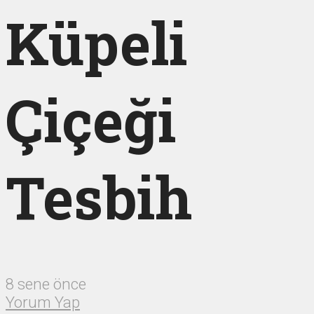
Küpeli
Çiçeği
Tesbih
8 sene önce
Yorum Yap