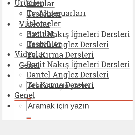
Ürünler
Kutular
Ev Aksesuarları
Tesbihler
İşlemeler
Videolar
Kutular
Basit Nakış İğneleri Dersleri
Tesbihler
Dantel Anglez Dersleri
Videolar
Tel Kırma Dersleri
Basit Nakış İğneleri Dersleri
Genel
Dantel Anglez Dersleri
Tel Kırma Dersleri
Genel